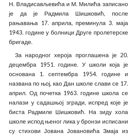
Н. Владисављевића и М. Милића записано
је да је Радмила Шишковић, после
рањавања 17. априла, преминула 3. маја
1943. године у болници Друге пролетерске
бригаде.
За народног хероја проглашена је 20.
децембра 1951. године. У школи која је
основана 1. септембра 1954. године и
названа по њој, као Дан школе слави се 17.
април. Од почетка 1963. године школа се
налази у садашњој згради, испред које је
биста Радмиле Шишковић. На зиду хола
школе испод њеног лика у бронзи исписани
су стихови Јована Јовановића Змаја из