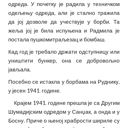
одреда. У почетку је радила у техничком
одељењу одреда, али је стално тражила
да јој дозволе да учествује у борби. Та
жеља јој је била испуњена и Радмила је
постала пушкомитраљезац и бомбаш.
Кад год је требало држати одступницу или
уништити бункер, она се добровољно
јављала.
Посебно се истакла у борбама на Руднику,
у јесен 1941. године.
Крајем 1941. године прешла је са Другим
Шумадијским одредом у Санџак, а онда и у
Босну. Приче о њеној храбрости шириле су