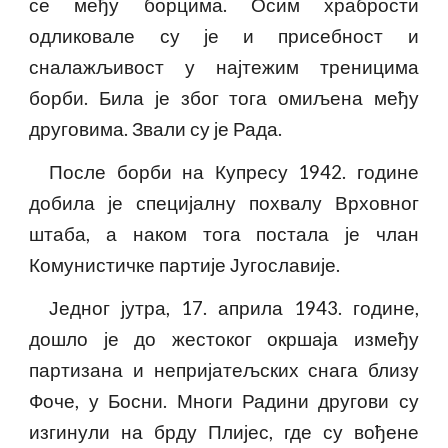
се међу борцима. Осим храбрости
одликовале су је и присебност и
сналажљивост у најтежим треницима
борби. Била је због тога омиљена међу
друговима. Звали су је Рада.
После борби на Купресу 1942. године
добила је специјалну похвалу Врховног
штаба, а наком тога постала је члан
Комунистичке партије Југославије.
Једног јутра, 17. априла 1943. године,
дошло је до жестоког окршаја између
партизана и непријатељских снага близу
Фоче, у Босни. Многи Радини другови су
изгинули на брду Плијес, где су вођене