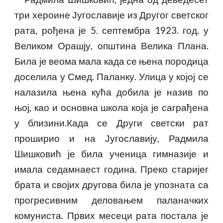
три хероине Југославије из Другог светског
рата, рођена је 5. септембра 1923. год. у
Великом Орашју, општина Велика Плана.
Била је веома мала када се њена породица
доселила у Смед. Паланку. Улица у којој се
налазила њена кућа добила је назив по
њој, као и основна школа која је саграђена
у близини.Када се Други светски рат
проширио и на Југославију, Радмила
Шишковић је била ученица гимназије и
имала седамнаест година. Преко старијег
брата и својих другова била је упозната са
прогресивним деловањем паланачких
комуниста. Првих месеци рата постала је