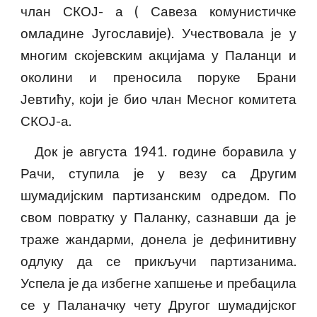
члан СКОЈ- а ( Савеза комунистичке
омладине Југославије). Учествовала је у
многим скојевским акцијама у Паланци и
околини и преносила поруке Брани
Јевтићу, који је био члан Месног комитета
СКОЈ-а.
Док је августа 1941. године боравила у
Рачи, ступила је у везу са Другим
шумадијским партизанским одредом. По
свом повратку у Паланку, сазнавши да је
траже жандарми, донела је дефинитивну
одлуку да се прикључи партизанима.
Успела је да избегне хапшење и пребацила
се у Паланачку чету Другог шумадијског