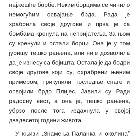
најжешће борбе. Неким борцима се чинило
немогућим освајање брда. Рада је
храбрила своје другове и прва је са
бомбама кренула на непријатеља. За њом
су кренули и остали борци. Она је у том
јуришу тешко рањена, али није дозволила
да је изнесу са бојишта. Остала је да бодри
своје другове који су, охрабрени њеним
примером, прикупили последње снаге и
освојили брдо Плијес. Јавили су Ради
радосну вест, а она је, тешко рањена,
убрзо после тога издахнула у својој
двадесетој години живота.
У књизи „Знамења-Паланка и околина“