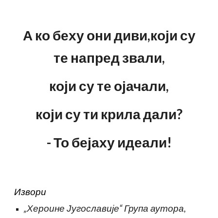
А ко беху они диви,који су
те напред звали,
који су те ојачали,
који су ти крила дали?
- То бејаху идеали!
Извори
„Хероине Југославије“ Група аутора,