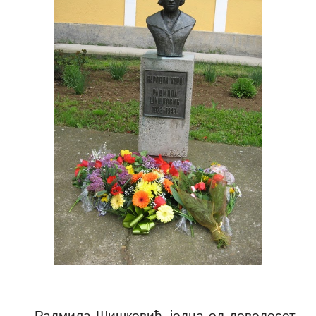
Радмила Шишковић, једна од деведесет