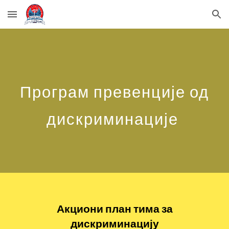
Skip to main content
Skip to navigation
Програм превенције од
дискриминације
Акциони план тима за
дискриминацију