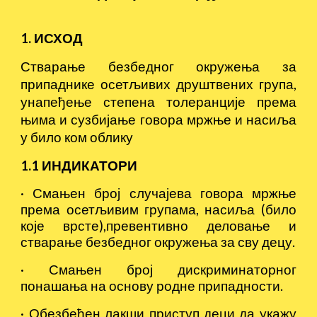
1. ИСХОД
Стварање безбедног окружења за
припаднике осетљивих друштвених група,
унапеђење степена толеранције према
њима и сузбијање говора мржње и насиља
у било ком облику
1.1 ИНДИКАТОРИ
·
Смањен број случајева говора мржње
према осетљивим групама, насиља (било
које врсте),превентивно деловање и
стварање безбедног окружења за сву децу.
·
Смањен број дискриминаторног
понашања на основу родне припадности.
·
Обезбеђен лакши приступ деци да укажу