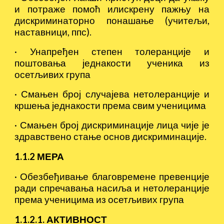
и потраже помоћ илискрену пажњу на
дискриминаторно понашање (учитељи,
наставници, ппс).
·
Унапређен степен толеранције и
поштовања једнакости ученика из
осетљивих група
·
Смањен број случајева нетолеранције и
кршења једнакости према свим ученицима
·
Смањен број дискриминације лица чије је
здравствено стање основ дискриминације.
1.1.2 МЕРА
·
Обезбеђивање благовремене превенције
ради спречавања насиља и нетолеранције
према ученицима из осетљивих група
1.1.2.1. АКТИВНОСТ