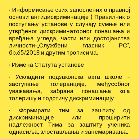
·
Информисање свих запослених о правној
основи антидискриминације ( Правилник о
поступању установе у случају сумње или
утврђеног дискриминаторног понашања и
вређања угледа, части или достојанства
личности-„Службени гласник РС“,
бр.65/2018 и другим прописима.
·
Измена Статута установе
·
Ускладити подзаконска акта школе –
заступање толеранције, међусобног
уважавања, забрана понашања која
толеришу и подстичу дискриминацију
·
Формирати тим за заштиту од
дискриминације или проширити
надлежност Тима за заштиту ученика
однасиља, злостављања и занемаривања.