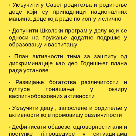
·
Укључити у Савет родитеља и родитеље
деце који су припадници националних
мањина, деце која раде по иоп-у и слично
·
Допунити Школски програм у делу који се
односи на пружање додатне подршке у
образовању и васпитању
·
План активности тима за заштиту од
дискриминације као део Годишњег плана
рада установе
·
Развијање богатства различитости и
културе понашања у оквиру
васпитнобразовних активности
·
Укључити децу , запослене и родитеље у
активности које промовишу различитости
·
Дефинисати обавезе, одговорности али и
поступке тј.процедуре у ситуацијама