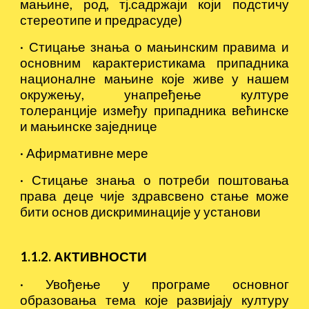
мањине, род, тј.садржаји који подстичу
стереотипе и предрасуде)
·
Стицање знања о мањинским правима и
основним карактеристикама припадника
националне мањине које живе у нашем
окружењу, унапређење културе
толеранције између припадника већинске
и мањинске заједнице
·
Афирмативне мере
·
Стицање знања о потреби поштовања
права деце чије здравсвено стање може
бити основ дискриминације у установи
1.1.2. АКТИВНОСТИ
·
Увођење у програме основног
образовања тема које развијају културу