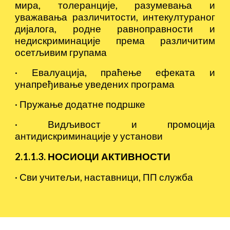
мира, толеранције, разумевања и
уважавања различитости, интекултураног
дијалога, родне равноправности и
недискриминације према различитим
осетљивим групама
·
Евалуација, праћење ефеката и
унапређивање уведених програма
·
Пружање додатне подршке
·
Видљивост и промоција
антидискриминације у установи
2.1.1.3. НОСИОЦИ АКТИВНОСТИ
·
Сви учитељи, наставници, ПП служба