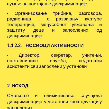
сумње на постојање дискриминације
·
Организовање трибина, разговора,
радионица ... о развијању културе
толеранције, међусобног увжавања и
заштиту деце и запослених од
дискриминације
1.1.2.2. НОСИОЦИ АКТИВНОСТИ
·
Директор, секретар, учитењи,
наставниципп служба, педагошки
асистенти сви запослени у установи
2. ИСХОД
Смањење и елиминисање случајева
дискриминације у установи кроз едукацију
запослених