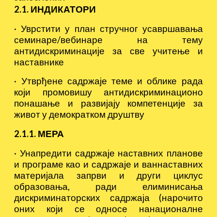
2.1. ИНДИКАТОРИ
·
Уврстити у план стручног усавршавања
семинаре/вебинаре на тему
антидискриминације за све учитење и
наставнике
·
Утврђене садржаје теме и облике рада
који промовишу антидискриминационо
понашање и развијају компетенције за
живот у демократком друштву
2.1.1. МЕРА
·
Унапредити садржаје наставних планове
и програме као и садржаје и ваннаставних
материјала запрви и други циклус
образовања, ради елиминисања
дискриминаторских садржаја (нарочито
оних који се односе нанационалне