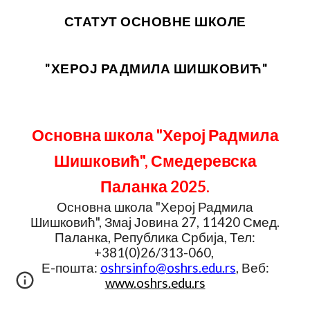
СТАТУТ ОСНОВНЕ ШКОЛЕ
"ХЕРОЈ РАДМИЛА ШИШКОВИЋ"
Основна школа "Херој Радмила
Шишковић", Смедеревска
Паланка 202
5
.
Основна школа "Херој Радмила
Шишковић", Змај Јовина 27, 11420 Смед.
Паланка, Република Србија, Тел:
+381(0)26/313-060,
Е-пошта:
oshrsinfo@oshrs.edu.rs
, Веб:
www.oshrs.edu.rs