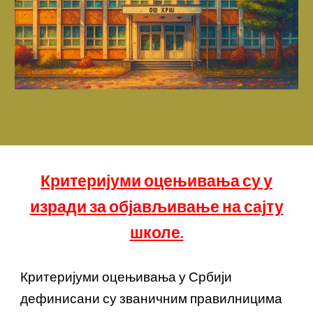
Критеријуми оцењивања су у
изради за објављивање на сајту
школе.
Критеријуми оцењивања у Србији
дефинисани су званичним правилницима