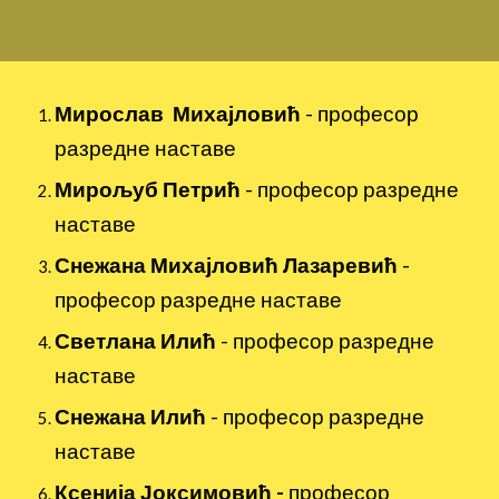
Мирослав Михајловић
-
професор
разредне наставе
Мирољуб Петрић
- професор разредне
наставе
Снежана Михајловић Лазаревић
-
професор разредне наставе
Светлана Илић
-
професор разредне
наставе
Снежана Илић
- професор разредне
наставе
Ксенија Јоксимовић -
професор