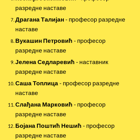
разредне наставе
Драгана Талијан
- професор разредне
наставе
Вукашин Петровић
- професор
разредне наставе
Јелена Седларевић
- наставник
разредне наставе
Саша Топлица
- професор разредне
наставе
Слађана Марковић
- професор
разредне наставе
Бојана Поштић Нешић
- професор
разредне наставе