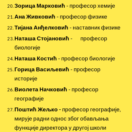
Зорица Марковић
- професор хемије
Ана Живковић
- професор физике
Тијана Анђелковић
- наставник физике
Наташа Стојановић
-
професор
биологије
Наташа Костић
- професор биологије
Горица Васиљевић
-
професор
историје
Виолета Начковић
- професор
географије
Поштић Жељко -
професор географије,
мирује радни однос због обављања
функције директора у другој школи