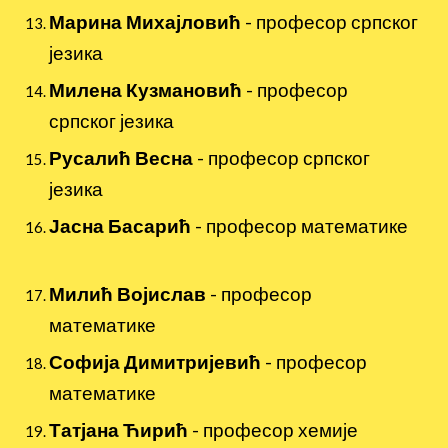
Марина Михајловић
-
професор српског
језика
Милена Кузмановић
- професор
српског језика
Русалић Весна
- професор српског
језика
Јасна Басарић
- професор математике
Милић Војислав
- професор
математике
Софија Димитријевић
- професор
математике
Татјана Ћирић
- професор хемије