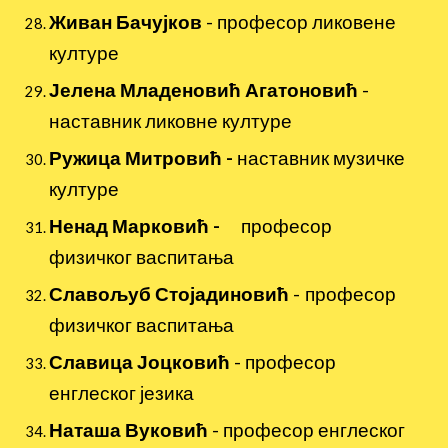
Живан Бачујков
- професор ликовене
културе
Јелена Младеновић Агатоновић
-
наставник ликовне културе
Ружица Митровић -
наставник музичке
културе
Ненад Марковић -
професор
физичког васпитања
Славољуб Стојадиновић
-
професор
физичког васпитања
Славица Јоцковић
-
професор
енглеског језика
Наташа Вуковић
-
професор енглеског