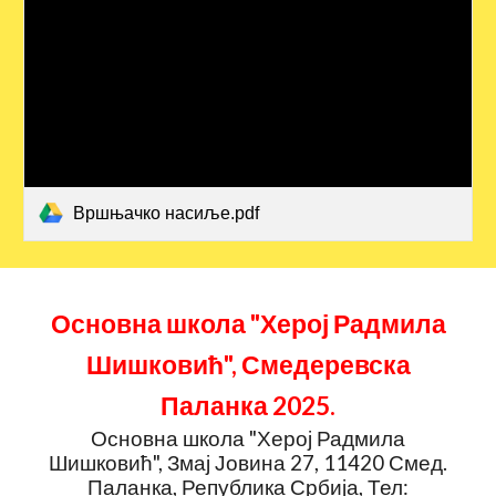
Вршњачко насиље.pdf
Основна школа "Херој Радмила
Шишковић", Смедеревска
Паланка 202
5
.
Основна школа "Херој Радмила
Шишковић", Змај Јовина 27, 11420 Смед.
Паланка, Република Србија, Тел: